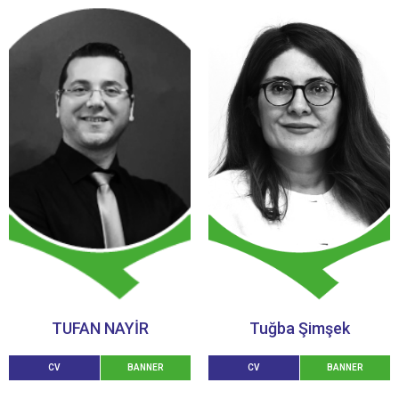
TUFAN NAYİR
Tuğba Şimşek
CV
BANNER
CV
BANNER