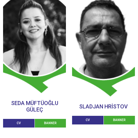
SEDA MÜFTÜOĞLU
SLADJAN HRISTOV
GÜLEÇ
CV
BANNER
CV
BANNER