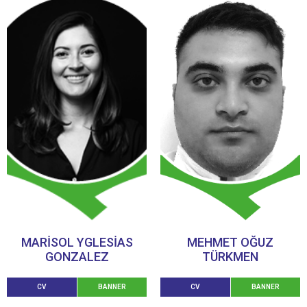
MARISOL YGLESIAS
MEHMET OĞUZ
GONZALEZ
TÜRKMEN
CV
BANNER
CV
BANNER