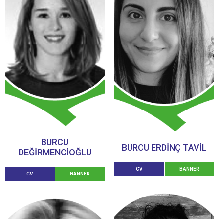
BURCU
BURCU ERDİNÇ TAVİL
DEĞİRMENCİOĞLU
CV
BANNER
CV
BANNER