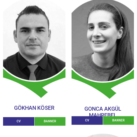
GÖKHAN KÖSER
GONCA AKGÜL
MAHREBEL
CV
BANNER
CV
BANNER