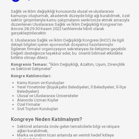
Sağlık ve iklim değişikliği konusunda ulusal ve uluslararası
kamuoyu oluşturmak, akademik düzeyde bilgi ağı kurabilmek, özel
sektör girişimleriyle kamu çalışmalarını senkronize etmek amacıyla
düzenlenen Uluslararası Sağlık ve İklim Değişikliği Kongresi’nin
ikincisi 28-29-30 Kasım 2022 tarihlerinde hibrit olarak
gerçekleştirilecektir.
II
.
Uluslararası Sağlık ve İklim Değişikliği Kongresi (IHCC) ile ilgili
detaylı bilgileri içeren sponsorluk dosyamız hazırlanmıştır.
İlgilenen firmalar organizasyon sekretaryası ile iletişime geçebilir.
Değerli desteğinize teşekkür eder, bu önemli bilimsel etkinlikte
birlikte olmayı dileriz.
Kongrenin Teması:
“İklim Değişikliği, Azaltım, Uyum, Dirençlilik
ve Sektörel Gelişmeler”
Kongre Katılımcıları:
Kamu Kurum ve Kuruluşları
Yerel Yönetimler (Büyükşehir Belediyeleri, İl Belediyeleri, İl-İlçe
Belediyeleri)
Ulusal ve Uluslararası Üniversiteler
Alanında Uzman Kişiler
Özel Firmalar
Sivil Toplum Kuruluşları
Kongreye Neden Katılmalıyım?
Sektörel anlamda önde gelen temsilcilerle bilgi ve istişare
ağları kurabilmek,
Marka ve üretimi ticari anlamda en verimli hedef kitleye