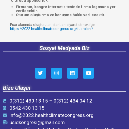
C Grubu Sponsorluk:
Firmanın, kongre internet sitesinde firma logosuna yer
verilecektir.
Oturum oluşturma ve konuşma hakkı verilecektir.
Fuar alanında oluşturulan stantları ziyaret etmek için
https://2022.healthclimatecongress.org/fuaralani/
Sosyal Medyada Biz
Bize Ulaşın
0(312) 430 13 15 – 0(312) 434 04 12
0542 430 13 15
info@2022.healthclimatecongress.org
usidkongresi@gmail.com