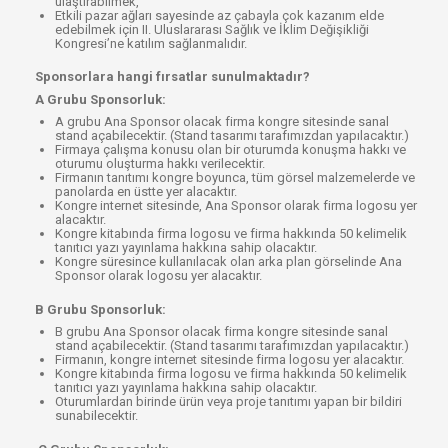
ulaştırabilmek,
Etkili pazar ağları sayesinde az çabayla çok kazanım elde
edebilmek için II. Uluslararası Sağlık ve İklim Değişikliği
Kongresi’ne katılım sağlanmalıdır.
Sponsorlara hangi fırsatlar sunulmaktadır?
A Grubu Sponsorluk:
A grubu Ana Sponsor olacak firma kongre sitesinde sanal
stand açabilecektir. (Stand tasarımı tarafımızdan yapılacaktır.)
Firmaya çalışma konusu olan bir oturumda konuşma hakkı ve
oturumu oluşturma hakkı verilecektir.
Firmanın tanıtımı kongre boyunca, tüm görsel malzemelerde ve
panolarda en üstte yer alacaktır.
Kongre internet sitesinde, Ana Sponsor olarak firma logosu yer
alacaktır.
Kongre kitabında firma logosu ve firma hakkında 50 kelimelik
tanıtıcı yazı yayınlama hakkına sahip olacaktır.
Kongre süresince kullanılacak olan arka plan görselinde Ana
Sponsor olarak logosu yer alacaktır.
B Grubu Sponsorluk:
B grubu Ana Sponsor olacak firma kongre sitesinde sanal
stand açabilecektir. (Stand tasarımı tarafımızdan yapılacaktır.)
Firmanın, kongre internet sitesinde firma logosu yer alacaktır.
Kongre kitabında firma logosu ve firma hakkında 50 kelimelik
tanıtıcı yazı yayınlama hakkına sahip olacaktır.
Oturumlardan birinde ürün veya proje tanıtımı yapan bir bildiri
sunabilecektir.