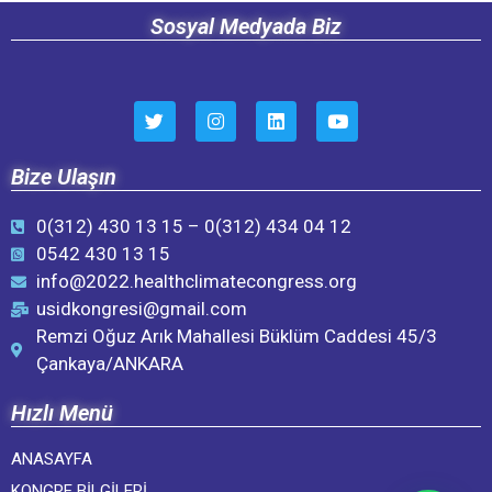
Sosyal Medyada Biz
Bize Ulaşın
0(312) 430 13 15 – 0(312) 434 04 12
0542 430 13 15
info@2022.healthclimatecongress.org
usidkongresi@gmail.com
Remzi Oğuz Arık Mahallesi Büklüm Caddesi 45/3
Çankaya/ANKARA
Hızlı Menü
ANASAYFA
KONGRE BILGILERI